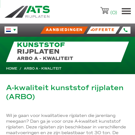
ATS-Trading.nl
(0)
AANBIEDINGEN
OFFERTE
Huidige taal veranderen.
KUNSTSTOF
RIJPLATEN
ARBO A - KWALITEIT
HOME
/
ARBO A - KWALITEIT
A-kwaliteit kunststof rijplaten
(ARBO)
Wil je gaan voor kwalitatieve rijplaten die jarenlang
meegaan? Dan ga je voor onze A-kwaliteit kunststof
rijplaten. Deze rijplaten zijn beschikbaar in verschillende
maatvoeringen en ze zijn belastbaar tot 30 ton. De