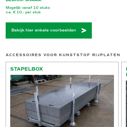
Mogelijk vanaf 10 stuks
v.a. € 10,- per stuk
Bekijk hier enkele voorbeelden
ACCESSOIRES VOOR KUNSTSTOF RIJPLATEN
Stapelbox
Ko
STAPELBOX