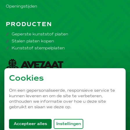
Openingstijden
PRODUCTEN
Geperste kunststof platen
Stalen platen kopen
Kunststof stempelplaten
Cookies
Onderdeel van de
AVEZAAT Bedrijvengroep
Om een gepersonaliseerde, responsieve service te
kunnen leveren en om de site te verbeteren,
onthouden we informatie over hoe u deze site
gebruikt en slaan we deze op.
PRIVACY
DISCLAIMER
COOKIES
LINKEDIN
SITEMAP
VOORWAARDEN
Accepteer alles
Instellingen
ONTWERP EN REALISATIE:
ESENS DESIGN
qua cookies en sluit deze popup.