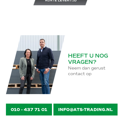
Korte levertijd
F
HEEFT U NOG
VRAGEN?
Neem dan gerust
contact op
010 - 437 71 01
INFO@ATS-TRADING.NL