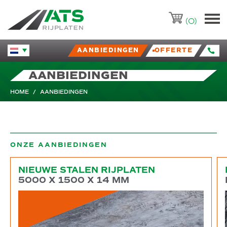
ATS-Trading.nl
(0)
AANBIEDINGEN
OFFERTE
Huidige taal veranderen.
AANBIEDINGEN
HOME
/
AANBIEDINGEN
ONZE AANBIEDINGEN
Nieuwe stalen rijplaten
Bu
NIEUWE STALEN RIJPLATEN
5000 X 1500 X 14 MM