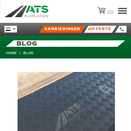
ATS-Trading.nl
(0)
AANBIEDINGEN
OFFERTE
Huidige taal veranderen.
BLOG
HOME
/
BLOG