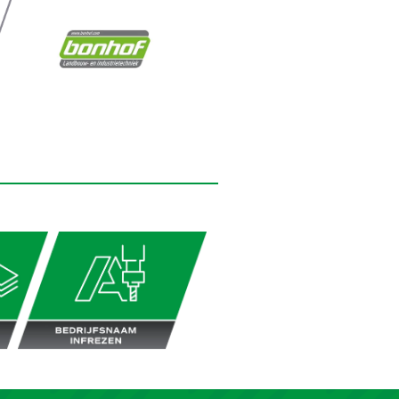
ATS-rijplaten heeft snelle levertijden en zijn
s'avonds en in het weekend goed bereikbaar
Bedrijfsnaam infrezen