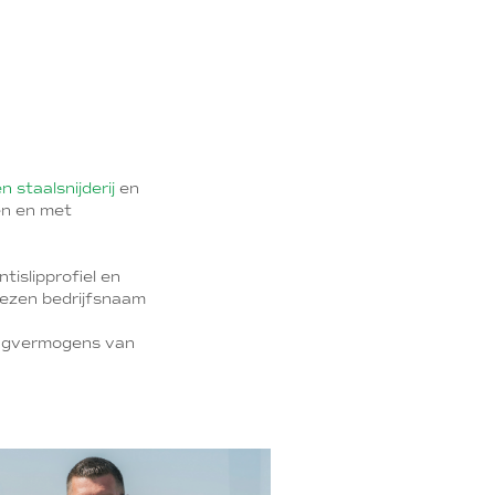
n staalsnijderij
en
en en met
tislipprofiel en
rezen bedrijfsnaam
agvermogens van