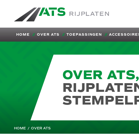
ATS-Trading.nl
HOME
OVER ATS
TOEPASSINGEN
ACCESSOIRE
OVER ATS
RIJPLATE
STEMPEL
HOME
/
OVER ATS