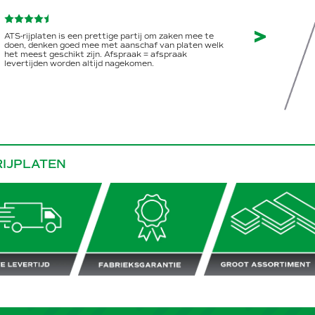
Slide vooruit
ATS-rijplaten is een prettige partij om zaken mee te
doen, denken goed mee met aanschaf van platen welk
het meest geschikt zijn. Afspraak = afspraak
levertijden worden altijd nagekomen.
RIJPLATEN
tijd
Fabrieksgarantie
Groot assortiment