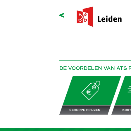
Slide terug
vaste en betrouwbare
.
DE VOORDELEN VAN ATS 
Scherpe prijzen
Korte lever