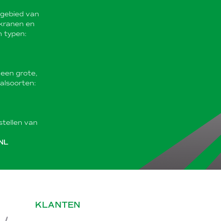
t gebied van
 kranen en
n typen:
 een grote,
alsoorten:
stellen van
NL
KLANTEN