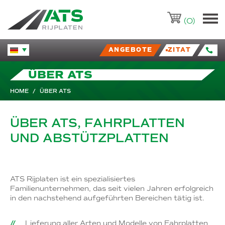
ATS-Trading.nl
(0)
ANGEBOTE
ZITAT
Huidige taal veranderen.
ÜBER ATS
HOME
/
ÜBER ATS
ÜBER ATS, FAHRPLATTEN
UND ABSTÜTZPLATTEN
ATS Rijplaten ist ein spezialisiertes
Familienunternehmen, das seit vielen Jahren erfolgreich
in den nachstehend aufgeführten Bereichen tätig ist.
Lieferung aller Arten und Modelle von Fahrplatten