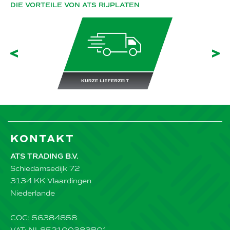
DIE VORTEILE VON ATS RIJPLATEN
Slide terug
Sli
Kurze Lieferzeit
W
KONTAKT
ATS TRADING B.V.
Schiedamsedijk 72
3134 KK Vlaardingen
Niederlande
COC: 56384858