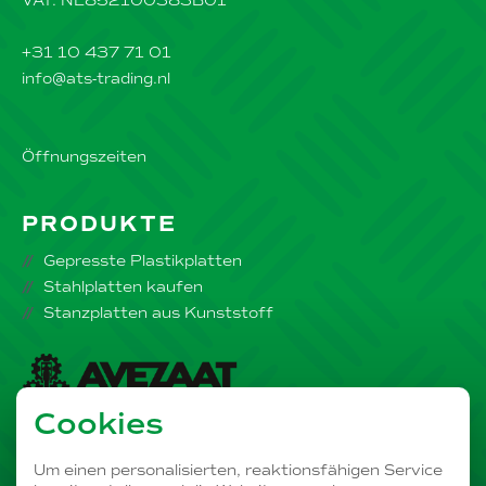
VAT: NL852100383B01
+31 10 437 71 01
info@ats-trading.nl
Öffnungszeiten
PRODUKTE
Gepresste Plastikplatten
Stahlplatten kaufen
Stanzplatten aus Kunststoff
Cookies
Teil der
AVEZAAT Unternehmensgruppe
Um einen personalisierten, reaktionsfähigen Service