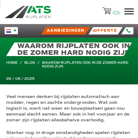
ATS-Trading.nl
(0)
AANBIEDINGEN
OFFERTE
Huidige taal veranderen.
WAAROM RIJPLATEN OOK IN
DE ZOMER HARD NODIG ZIJN
HOME
/
BLOG
/
WAAROM RIJPLATEN OOK IN DE ZOMER HARD
NODIG ZIJN
26 / 06 / 2025
Veel mensen denken bij rijplaten automatisch aan
modder, regen en zachte ondergronden. Wat ook
logisch is, want nat weer en bouwplaatsen gaan nou
eenmaal slecht samen. Maar ook in het voorjaar en de
zomer zijn rijplaten allesbehalve overbodig.
Sterker nog: in droge omstandigheden spelen rijplaten