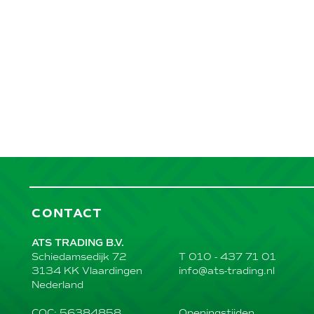
CONTACT
ATS TRADING B.V.
T 010 - 437 71 01
Schiedamsedijk 72
info@ats-trading.nl
3134 KK Vlaardingen
Nederland
Openingstijden
COC: 56384858