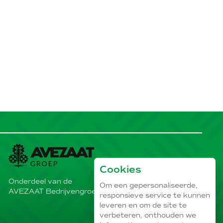
Cookies
Onderdeel van de
Om een gepersonaliseerde,
AVEZAAT Bedrijvengroep
responsieve service te kunnen
leveren en om de site te
verbeteren, onthouden we