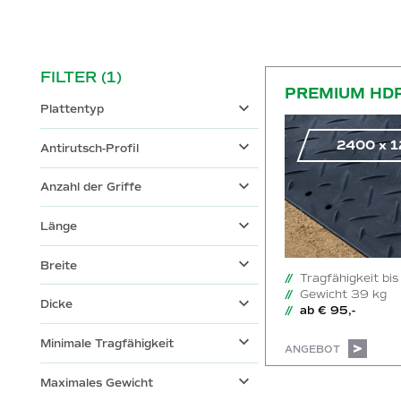
Zum Onlineshop
FILTER
(1)
PREMIUM HD
Plattentyp
2400
x
1
Antirutsch-Profil
Anzahl der Griffe
Länge
Breite
Tragfähigkeit bi
Gewicht 39 kg
Dicke
ab € 95,-
Minimale Tragfähigkeit
ANGEBOT
Maximales Gewicht