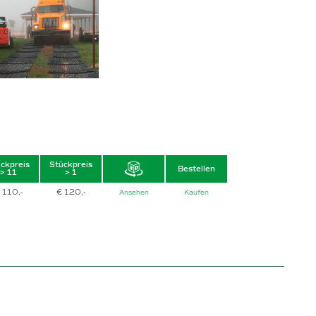
ckpreis
Stückpreis
Bestellen
> 11
> 1
 110,-
€ 120,-
Ansehen
Kaufen