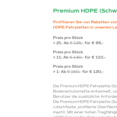
Premium HDPE (Schwe
Profitieren Sie von Rabatten von
HDPE-Fahrplatten in unserem Lag
Preis pro Stück
> 21: Ab
€ 125,-
für € 95,-
Preis pro Stück
> 11: Ab
€ 140,-
für € 110,-
Preis pro Stück
> 1: Ab
€ 150,-
für € 120,-
Die Premium-HDPE-Fahrplatte (Sch
Bodenschutzmatte entwickelt, um
Benutzer die zusätzliche Anforder
Die Premium-HDPE-Fahrplatte (Sch
rutschfeste, profilierte Oberfläc
macht. Mit einer hohen Tragfähig