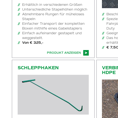
Erhältlich in verschiedenen Größen
Unterschiedliche Stapelhöhen möglich
Beschl
Abnehmbare Rungen für müheloses
Spezie
Stapeln
Fahrpl
Einfacher Transport der kompletten
Duty
Boxen mithilfe eines Gabelstaplers
Geeign
Einfach aufeinander gestapelt und
Das h
weggestellt.
erhält
Von € 325,-
€ 7,5
PRODUKT ANZEIGEN
Schlepphaken
Verbindungss
SCHLEPPHAKEN
VERBI
HDPE