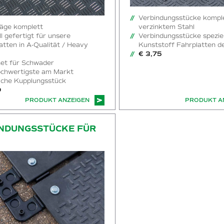
Verbindungsstücke kompl
äge komplett
verzinktem Stahl
ll gefertigt für unsere
Verbindungsstücke speziel
atten in A-Qualität / Heavy
Kunststoff Fahrplatten d
€ 3,75
et für Schwader
ochwertigste am Markt
liche Kupplungsstück
0
PRODUKT ANZEIGEN
PRODUKT A
tücke für HDPE
NDUNGSSTÜCKE FÜR