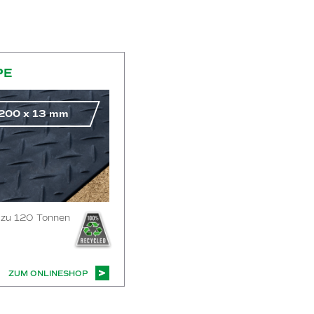
PE
200
x
13
mm
s zu 120 Tonnen
ZUM ONLINESHOP