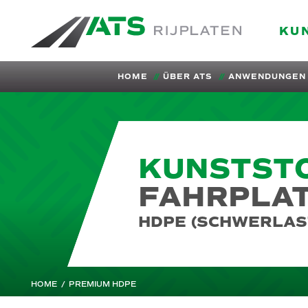
ATS-Trading.nl
KU
HOME
ÜBER ATS
ANWENDUNGEN
KUNSTST
FAHRPLA
HDPE (SCHWERLAS
HOME
/
PREMIUM HDPE