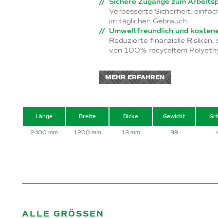
Sichere Zugänge zum Arbeitsp
Verbesserte Sicherheit, einfac
im täglichen Gebrauch.
Umweltfreundlich und kostene
Reduzierte finanzielle Risiken,
von 100% recyceltem Polyethy
MEHR ERFAHREN
Länge
Breite
Dicke
Gewicht
Gri
2400 mm
1200 mm
13 mm
39
ALLE GRÖSSEN