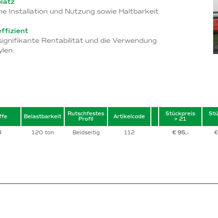
latz
he Installation und Nutzung sowie Haltbarkeit
ffizient
 signifikante Rentabilität und die Verwendung
len.
Rutschfestes
Stückpreis
Stü
ffe
Belastbarkeit
Artikelcode
Profil
> 21
4
120 ton
Beidseitig
112
€ 95,-
€