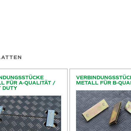
LATTEN
ücke metall für A-Qualität / Heavy Duty
Verbindungsstücke metall für B-Qua
INDUNGSSTÜCKE
VERBINDUNGSSTÜC
L FÜR A-QUALITÄT /
METALL FÜR B-QUA
 DUTY