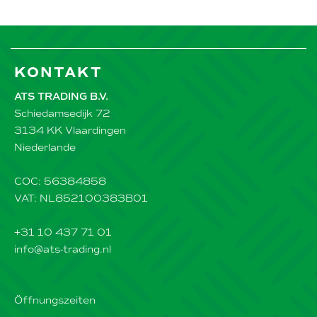
KONTAKT
ATS TRADING B.V.
Schiedamsedijk 72
3134 KK Vlaardingen
Niederlande
COC: 56384858
VAT: NL852100383B01
+31 10 437 71 01
info@ats-trading.nl
Öffnungszeiten