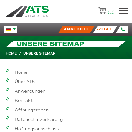
ATS-Trading.nl
(0)
ANGEBOTE
ZITAT
Huidige taal veranderen.
UNSERE SITEMAP
HOME
/
UNSERE SITEMAP
Home
Über ATS
Anwendungen
Kontakt
Öffnungszeiten
Datenschutzerklärung
Haftungsausschluss