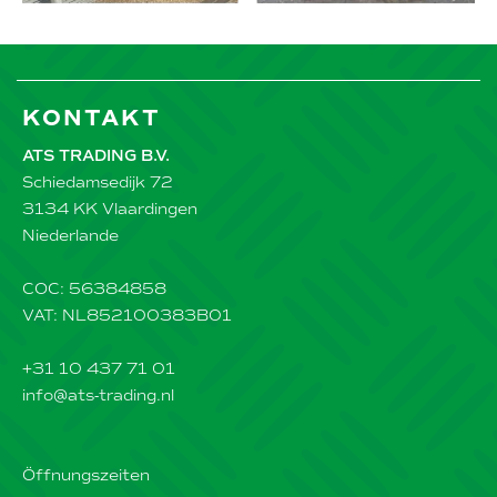
KONTAKT
ATS TRADING B.V.
Schiedamsedijk 72
3134 KK Vlaardingen
Niederlande
COC: 56384858
VAT: NL852100383B01
+31 10 437 71 01
info@ats-trading.nl
Öffnungszeiten