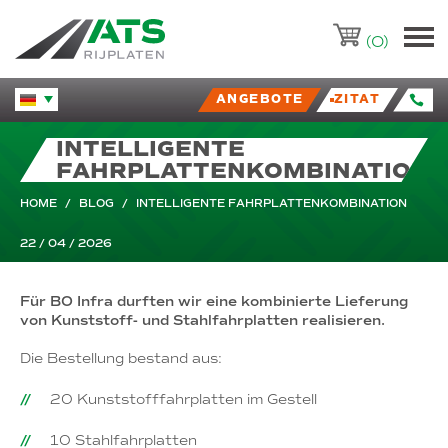
ATS-Trading.nl
(0)
ANGEBOTE
ZITAT
Huidige taal veranderen.
INTELLIGENTE
FAHRPLATTENKOMBINATION
HOME
/
BLOG
/
INTELLIGENTE FAHRPLATTENKOMBINATION
22 / 04 / 2026
Für BO Infra durften wir eine kombinierte Lieferung
von Kunststoff- und Stahlfahrplatten realisieren.
Die Bestellung bestand aus:
20 Kunststofffahrplatten im Gestell
10 Stahlfahrplatten