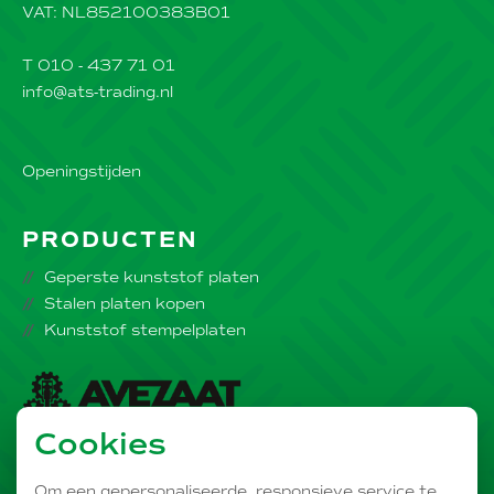
VAT: NL852100383B01
T 010 - 437 71 01
info@ats-trading.nl
Openingstijden
PRODUCTEN
Geperste kunststof platen
Stalen platen kopen
Kunststof stempelplaten
Cookies
Onderdeel van de
AVEZAAT Bedrijvengroep
Om een gepersonaliseerde, responsieve service te