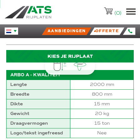
ATS-Trading.nl
(0)
AANBIEDINGEN
OFFERTE
Huidige taal veranderen.
KIES JE RIJPLAAT
ARBO A - KWALITEIT
Lengte
2000 mm
Breedte
800 mm
Dikte
15 mm
Gewicht
20 kg
Draagvermogen
15 ton
Logo/tekst ingefreesd
Nee